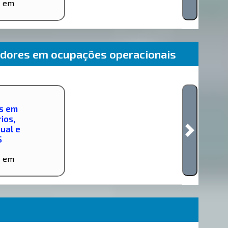
s
em
dores em ocupações operacionais
s em
ios,
dual e
S
s
em