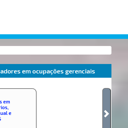
adores em ocupações gerenciais
s em
ios,
dual e
S