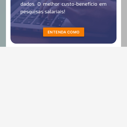
dados. O melhor custo-benefício em
pesquisas salariais!
ENTENDA COMO
Escolha as empresas com as quais
você realmente compete por
talentos. Receba sua pesquisa
completa em apenas 20 dias, além
de uma pesquisa adicional, sem a
necessidade de compartilhar seus
salários.