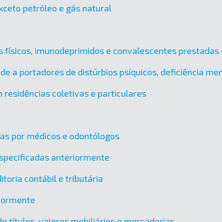
xceto petróleo e gás natural
es físicos, imunodeprimidos e convalescentes prestadas 
úde a portadores de distúrbios psíquicos, deficiência m
 residências coletivas e particulares
das por médicos e odontólogos
specificadas anteriormente
toria contábil e tributária
riormente
e títulos, valores mobiliários e mercadorias