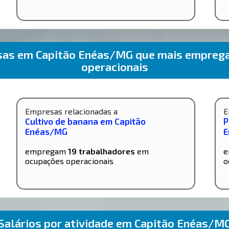
esas em Capitão Enéas/MG que mais empreg
operacionais
Empresas relacionadas a
E
Cultivo de banana em Capitão
P
Enéas/MG
E
empregam
19 trabalhadores
em
e
ocupações operacionais
o
Salários por atividade em Capitão Enéas/M