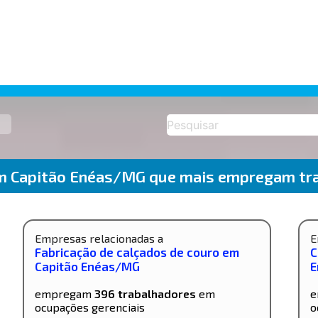
m Capitão Enéas/MG que mais empregam tr
Empresas relacionadas a
E
Fabricação de calçados de couro em
C
Capitão Enéas/MG
E
empregam
396 trabalhadores
em
e
ocupações gerenciais
o