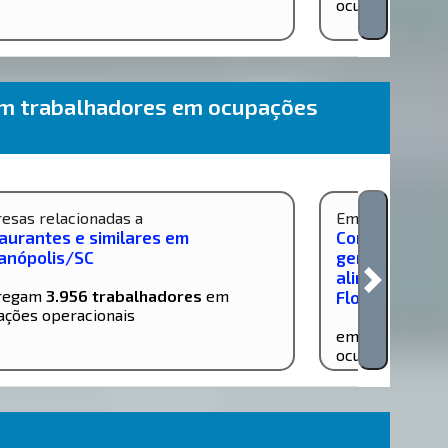
ocupações gere
am trabalhadores em ocupações
esas relacionadas a
Empresas relac
aurantes e similares em
Comércio vare
ianópolis/SC
geral, com pr
alimentícios 
regam
3.956 trabalhadores
em
Florianópolis
ações operacionais
empregam
3.6
ocupações oper