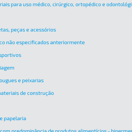
ais para uso médico, cirúrgico, ortopédico e odontológ
tas, peças e acessórios
ico não especificados anteriormente
sportivos
viagem
ougues e peixarias
materiais de construção
 e papelaria
, com predominância de produtos alimentícios - hiperm