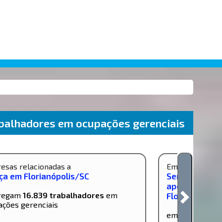
balhadores em ocupações gerenciais
esas relacionadas a
Empresas relac
iça em Florianópolis/SC
Serviços comb
apoio adminis
regam
16.839 trabalhadores
em
Florianópolis
ações gerenciais
empregam
7.6