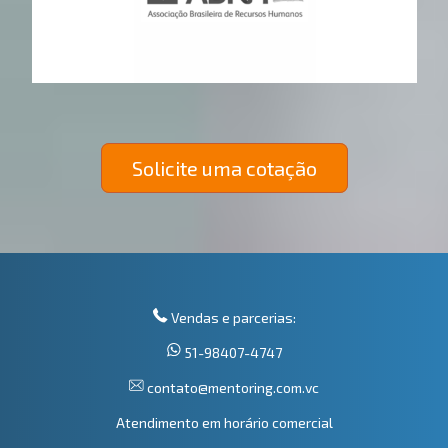
Solicite uma cotação
Vendas e parcerias:
51-98407-4747
contato@mentoring.com.vc
Atendimento em horário comercial