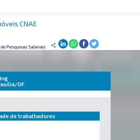
imóveis CNAE
de Pesquisas Salariais
ing
asília/DF
ade de trabalhadores