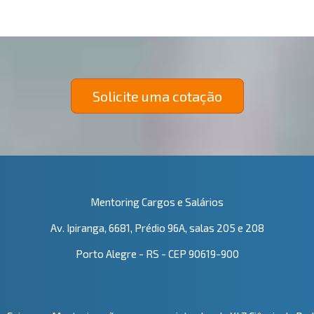
Solicite uma cotação
Mentoring Cargos e Salários
Av. Ipiranga, 6681, Prédio 96A, salas 205 e 208
Porto Alegre - RS - CEP 90619-900