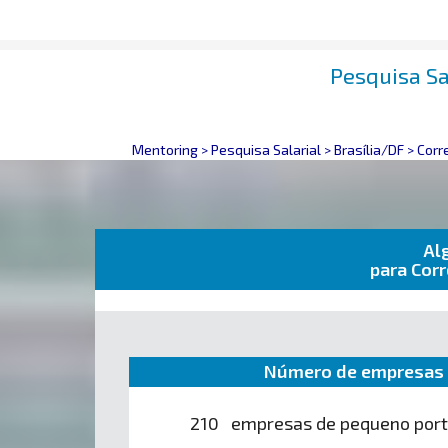
Pesquisa Sa
Mentoring
>
Pesquisa Salarial
>
Brasília/DF
>
Corr
Al
para Cor
Número de empresas 
210 empresas de pequeno por