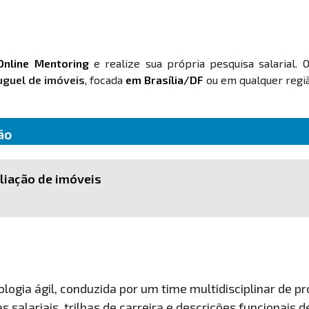
Online Mentoring
e realize sua própria pesquisa salarial. 
uguel de imóveis
, focada
em Brasília/DF
ou em qualquer regiã
ão
liação de imóveis
ogia ágil, conduzida por um time multidisciplinar de pro
 salariais, trilhas de carreira e descrições funcionais 