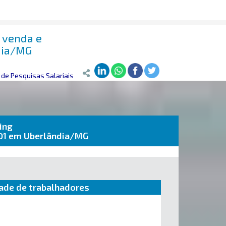
 venda e
dia/MG
de Pesquisas Salariais
ing
/01 em Uberlândia/MG
ade de trabalhadores