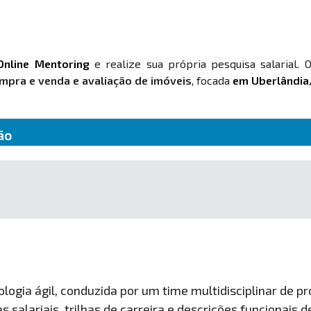
Online Mentoring
e realize sua própria pesquisa salarial. 
mpra e venda e avaliação de imóveis
, focada
em Uberlândi
ão
ogia ágil, conduzida por um time multidisciplinar de pro
 salariais, trilhas de carreira e descrições funcionais 