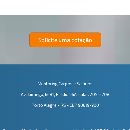
Solicite uma cotação
Mentoring Cargos e Salários
Av. Ipiranga, 6681, Prédio 96A, salas 205 e 208
Porto Alegre - RS - CEP 90619-900