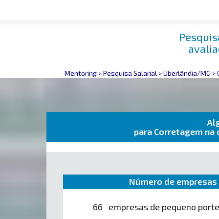
Pesquis
avali
Mentoring
>
Pesquisa Salarial
>
Uberlândia/MG
>
Al
para Corretagem na 
Número de empresas 
66 empresas de pequeno port