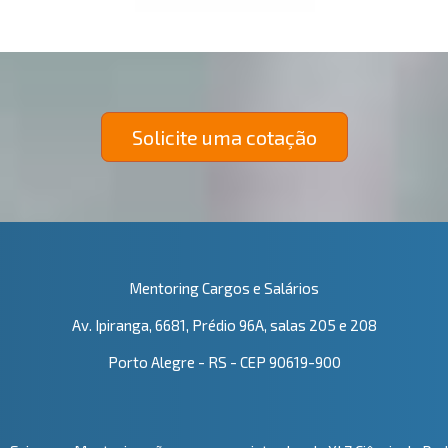
Solicite uma cotação
Mentoring Cargos e Salários
Av. Ipiranga, 6681, Prédio 96A, salas 205 e 208
Porto Alegre - RS - CEP 90619-900