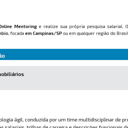
Online Mentoring
e realize sua própria pesquisa salarial. 
mbio
, focada
em Campinas/SP
ou em qualquer região do Brasil
ão
mobiliários
ogia ágil, conduzida por um time multidisciplinar de pro
 salariais, trilhas de carreira e descrições funcionais 