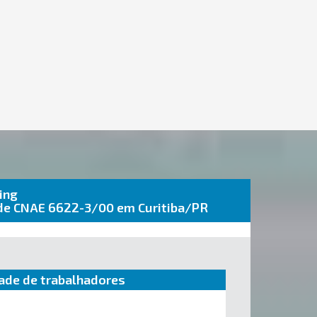
ing
úde CNAE 6622-3/00 em Curitiba/PR
ade de trabalhadores