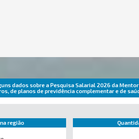
guns dados sobre a Pesquisa Salarial 2026 da Mentor
uros, de planos de previdência complementar e de sa
na região
Quantid
te