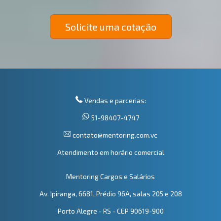
Solicite uma cotação
Vendas e parcerias:
51-98407-4747
contato@mentoring.com.vc
Atendimento em horário comercial
Mentoring Cargos e Salários
Av. Ipiranga, 6681, Prédio 96A, salas 205 e 208
Porto Alegre - RS - CEP 90619-900